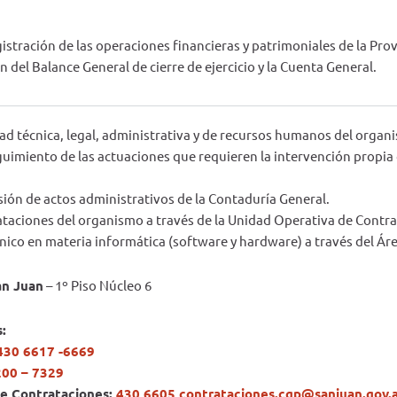
stración de las operaciones financieras y patrimoniales de la Prov
ón del Balance General de cierre de ejercicio y la Cuenta General.
dad técnica, legal, administrativa y de recursos humanos del organ
eguimiento de las actuaciones que requieren la intervención propia
isión de actos administrativos de la Contaduría General.
rataciones del organismo a través de la Unidad Operativa de Contr
nico en materia informática (software y hardware) a través del Ár
an Juan
– 1º Piso Núcleo 6
:
430 6617 -6669
200 – 7329
de Contrataciones:
430 6605 contrataciones.cgp@sanjuan.gov.