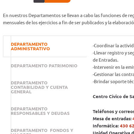
En nuestros Departamentos se llevan a cabo las funciones de regi
mensuales de los ejercicios a fin de ser publicados y la elaboraci
DEPARTAMENTO
-Coordinar la activi
ADMINISTRATIVO
-Llevar registro y s
de Entradas.
DEPARTAMENTO PATRIMONIO
-Intervenir en la em
-Gestionar las cont
-Brindar soporte téc
DEPARTAMENTO
CONTABILIDAD Y CUENTA
GENERAL
Centro Cívico de S
DEPARTAMENTO
Teléfonos y correos
RESPONSABLES Y DEUDAS
Mesa de entradas:
Informática:
430 6
DEPARTAMENTO FONDOS Y
Unidad Operativa 