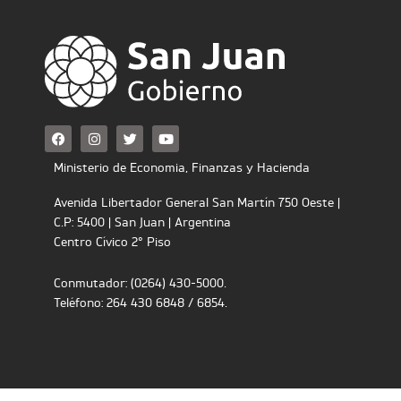
F
I
T
Y
a
n
w
o
c
s
i
u
Ministerio de Economia, Finanzas y Hacienda
e
t
t
t
b
a
t
u
o
g
e
b
Avenida Libertador General San Martín 750 Oeste |
o
r
r
e
C.P: 5400 | San Juan | Argentina
k
a
m
Centro Cívico 2° Piso
Conmutador: (0264) 430-5000.
Teléfono: 264 430 6848 / 6854.