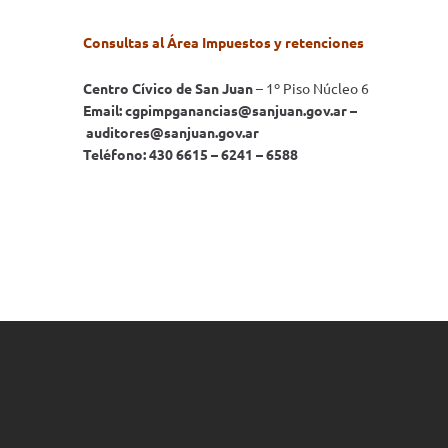
Consultas al Área Impuestos y retenciones
Centro Cívico de San Juan
– 1º Piso Núcleo 6
Email: cgpimpganancias@sanjuan.gov.ar –
auditores@sanjuan.gov.ar
Teléfono: 430 6615 – 6241 – 6588