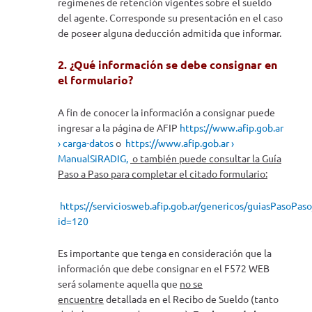
regímenes de retención vigentes sobre el sueldo
del agente. Corresponde su presentación en el caso
de poseer alguna deducción admitida que informar.
2. ¿Qué información se debe consignar en
el formulario?
A fin de conocer la información a consignar puede
ingresar a la página de AFIP
https://www.afip.gob.ar
› carga-datos
o
https://www.afip.gob.ar ›
ManualSiRADIG,
o también puede consultar la Guía
Paso a Paso para completar el citado formulario:
https://serviciosweb.afip.gob.ar/genericos/guiasPasoPaso
id=120
Es importante que tenga en consideración que la
información que debe consignar en el F572 WEB
será solamente aquella que
no se
encuentre
detallada en el Recibo de Sueldo (tanto