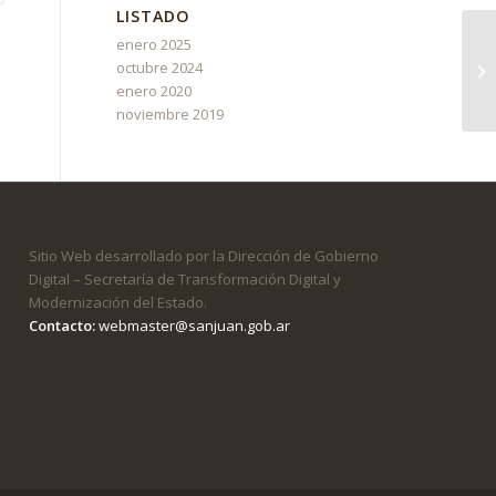
LISTADO
enero 2025
octubre 2024
enero 2020
noviembre 2019
Sitio Web desarrollado por la Dirección de Gobierno
Digital – Secretaría de Transformación Digital y
Modernización del Estado.
Contacto:
webmaster@sanjuan.gob.ar